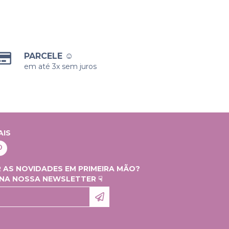
PARCELE ☺
em até 3x sem juros
AIS
 AS NOVIDADES EM PRIMEIRA MÃO?
 NA NOSSA NEWSLETTER ☟