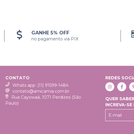
GANHE 5% OFF
no pagamento via PIX
CONTATO
REDES SOCI
Whats app: (11) 91599-1484
contato@amicamia.com.br
Rua Cayowaá, 1071 Perdizes (São
QUER SABER
Paulo)
INCREVA-SE