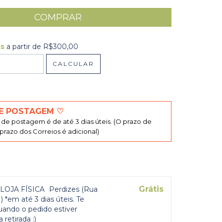
is
a partir de
R$300,00
R$300,00
CALCULAR
 CEP:
ALTERAR CEP
E POSTAGEM ♡
de postagem é de até 3 dias úteis. (O prazo de
razo dos Correios é adicional)
Grátis
LOJA FÍSICA
Perdizes (Rua
 *em até 3 dias úteis. Te
uando o pedido estiver
 retirada :)