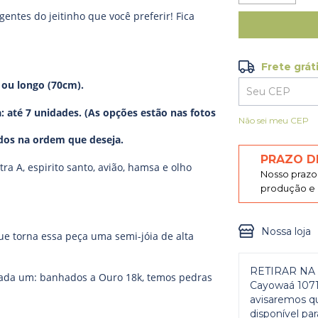
gentes do jeitinho que você preferir! Fica
Frete grát
Frete grátis
ou longo (70cm).
: até 7 unidades. (As opções estão nas fotos
Entregas para o
Não sei meu CEP
idos na ordem que deseja.
PRAZO D
ra A, espirito santo, avião, hamsa e olho
Nosso prazo 
produção e p
Nossa loja
e torna essa peça uma semi-jóia de alta
RETIRAR NA 
cada um: banhados a Ouro 18k, temos pedras
Cayowaá 1071)
avisaremos q
disponível para