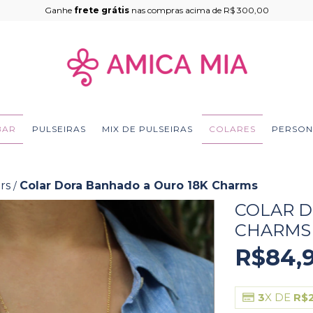
Ganhe
frete grátis
nas compras acima de R$ 300,00
BAR
PULSEIRAS
MIX DE PULSEIRAS
COLARES
PERSON
rs
Colar Dora Banhado a Ouro 18K Charms
/
COLAR D
CHARMS
R$84,
3
X DE
R$