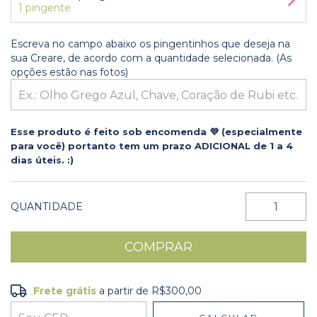
1 pingente
Escreva no campo abaixo os pingentinhos que deseja na
sua Creare, de acordo com a quantidade selecionada. (As
opções estão nas fotos)
Esse produto é feito sob encomenda 💜 (especialmente
para você) portanto tem um prazo ADICIONAL de 1 a 4
dias úteis. :)
QUANTIDADE
Frete grátis
a partir de
R$300,00
Frete grátis
R$300,00