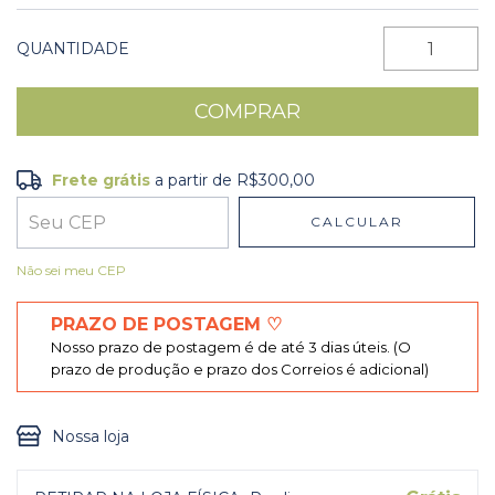
QUANTIDADE
Frete grátis
a partir de
R$300,00
Frete grátis
R$300,00
CALCULAR
Entregas para o CEP:
ALTERAR CEP
Não sei meu CEP
PRAZO DE POSTAGEM ♡
Nosso prazo de postagem é de até 3 dias úteis. (O
prazo de produção e prazo dos Correios é adicional)
Nossa loja