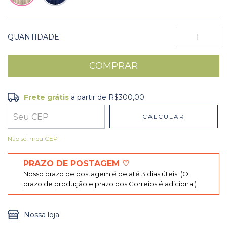
QUANTIDADE
Frete grátis
a partir de
R$300,00
Frete grátis
R$300,00
CALCULAR
Entregas para o CEP:
ALTERAR CEP
Não sei meu CEP
PRAZO DE POSTAGEM ♡
Nosso prazo de postagem é de até 3 dias úteis. (O
prazo de produção e prazo dos Correios é adicional)
Nossa loja