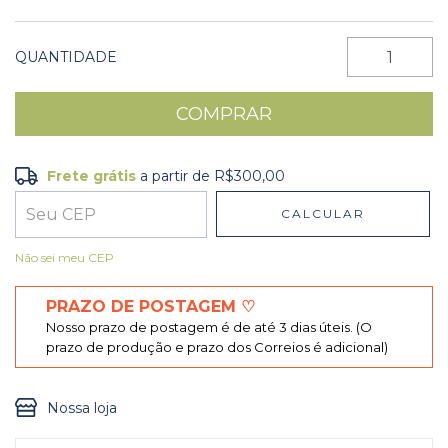
QUANTIDADE
Frete grátis
a partir de
R$300,00
Frete grátis
R$300,00
CALCULAR
Entregas para o CEP:
ALTERAR CEP
Não sei meu CEP
PRAZO DE POSTAGEM ♡
Nosso prazo de postagem é de até 3 dias úteis. (O
prazo de produção e prazo dos Correios é adicional)
Nossa loja