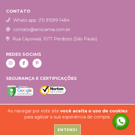
CONTATO
Whats app: (11) 91599-1484
contato@amicamia.com.br
Rua Cayowaá, 1071 Perdizes (São Paulo)
REDES SOCIAIS
SEGURANÇA E CERTIFICAÇÕES
Ao navegar por este site
você aceita o uso de cookies
para agilizar a sua experiência de compra.
COPYRIGHT AMICA MIA ACESSÓRIOS DO VESTUÁRIO LTDA - 20991531000109 - 2026.
ENTENDI
TODOS OS DIREITOS RESERVADOS.