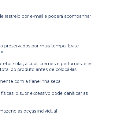
e rastreio por e-mail e poderá acompanhar
rão preservados por mais tempo. Evite
r.
tor solar, álcool, cremes e perfumes, eles
otal do produto antes de colocá-las.
amente com a flanelinha seca.
ísicas, o suor excessivo pode danificar as
rmazene as peças individual