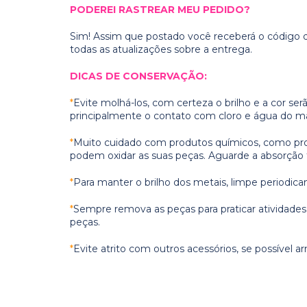
PODEREI RASTREAR MEU PEDIDO?
Sim! Assim que postado você receberá o código d
todas as atualizações sobre a entrega.
DICAS DE CONSERVAÇÃO:
*
Evite molhá-los, com certeza o brilho e a cor se
principalmente o contato com cloro e água do ma
*
Muito cuidado com produtos químicos, como prote
podem oxidar as suas peças. Aguarde a absorção t
*
Para manter o brilho dos metais, limpe periodic
*
Sempre remova as peças para praticar atividades f
peças.
*
Evite atrito com outros acessórios, se possível a