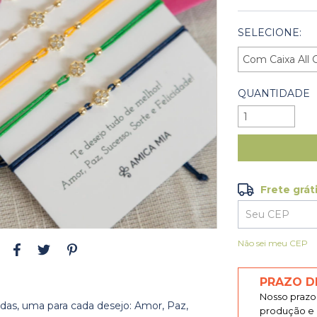
SELECIONE:
QUANTIDADE
Frete grát
Frete grátis
Entregas para o
Não sei meu CEP
PRAZO D
Nosso prazo 
indas, uma para cada desejo: Amor, Paz,
produção e p