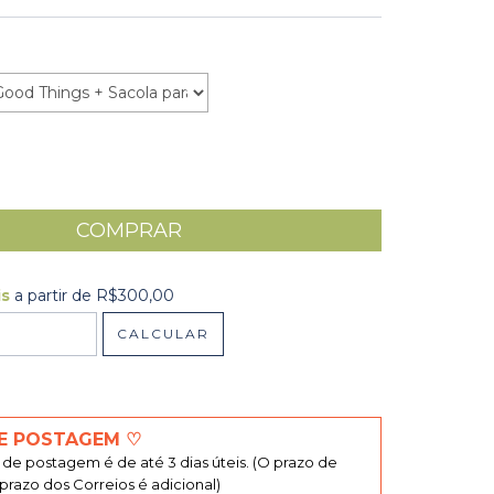
is
a partir de
R$300,00
R$300,00
CALCULAR
 CEP:
ALTERAR CEP
E POSTAGEM ♡
de postagem é de até 3 dias úteis. (O prazo de
razo dos Correios é adicional)