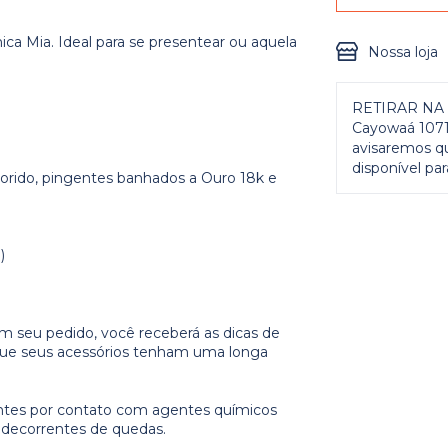
a Mia. Ideal para se presentear ou aquela
Nossa loja
RETIRAR NA 
Cayowaá 1071)
avisaremos q
disponível para
lorido, pingentes banhados a Ouro 18k e
)
m seu pedido, você receberá as dicas de
 que seus acessórios tenham uma longa
ntes por contato com agentes químicos
s decorrentes de quedas.