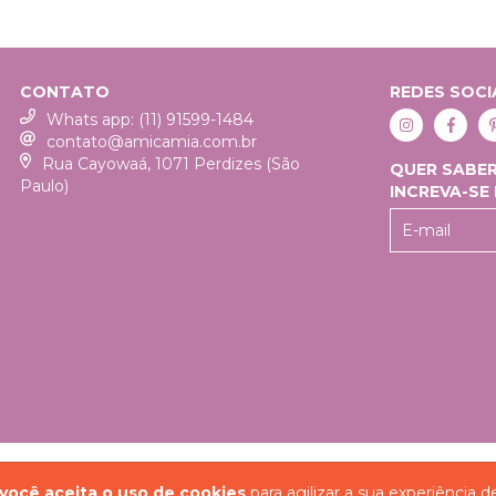
CONTATO
REDES SOCI
Whats app: (11) 91599-1484
contato@amicamia.com.br
Rua Cayowaá, 1071 Perdizes (São
QUER SABER
Paulo)
INCREVA-SE
COPYRIGHT AMICA MIA ACESSÓRIO
você aceita o uso de cookies
para agilizar a sua experiência 