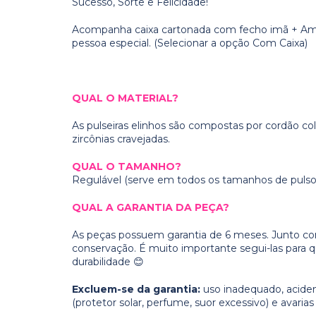
Sucesso, Sorte e Felicidade!
Acompanha caixa cartonada com fecho imã + Amic
pessoa especial. (Selecionar a opção Com Caixa)
QUAL O MATERIAL?
As pulseiras elinhos são compostas por cordão co
zircônias cravejadas.
QUAL O TAMANHO?
Regulável (serve em todos os tamanhos de pulso
QUAL A GARANTIA DA PEÇA?
As peças possuem garantia de 6 meses. Junto co
conservação. É muito importante segui-las para
durabilidade 😊
Excluem-se da garantia:
uso inadequado, acide
(protetor solar, perfume, suor excessivo) e avaria