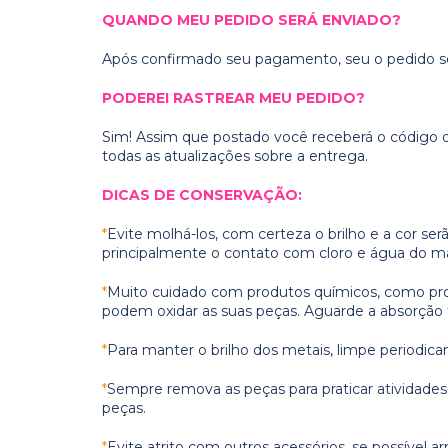
QUANDO MEU PEDIDO SERÁ ENVIADO?
Após confirmado seu pagamento, seu o pedido ser
PODEREI RASTREAR MEU PEDIDO?
Sim! Assim que postado você receberá o código d
todas as atualizações sobre a entrega.
DICAS DE CONSERVAÇÃO:
*
Evite molhá-los, com certeza o brilho e a cor se
principalmente o contato com cloro e água do ma
*
Muito cuidado com produtos químicos, como prote
podem oxidar as suas peças. Aguarde a absorção t
*
Para manter o brilho dos metais, limpe periodic
*
Sempre remova as peças para praticar atividades f
peças.
*
Evite atrito com outros acessórios, se possível 