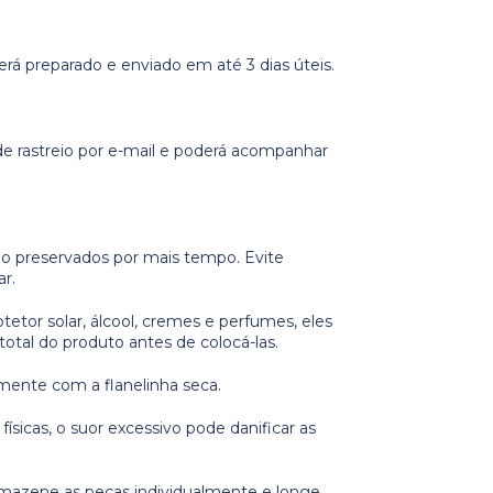
á preparado e enviado em até 3 dias úteis.
e rastreio por e-mail e poderá acompanhar
rão preservados por mais tempo. Evite
r.
tor solar, álcool, cremes e perfumes, eles
otal do produto antes de colocá-las.
amente com a flanelinha seca.
ísicas, o suor excessivo pode danificar as
armazene as peças individualmente e longe