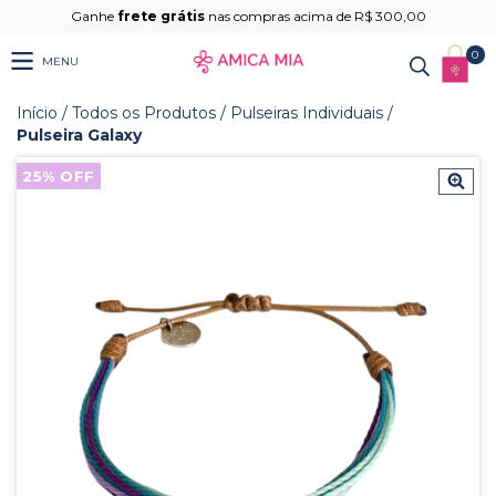
Ganhe
frete grátis
nas compras acima de R$ 300,00
0
MENU
Início
/
Todos os Produtos
/
Pulseiras Individuais
/
Pulseira Galaxy
25
% OFF