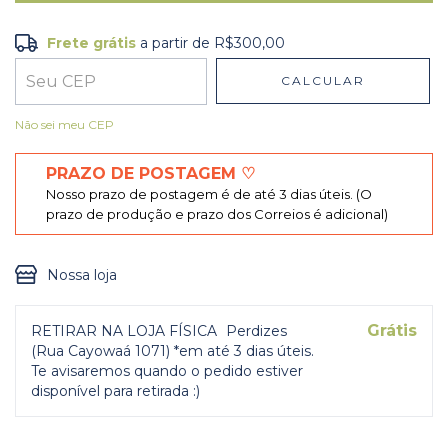
Frete grátis
a partir de
R$300,00
Frete grátis
R$300,00
CALCULAR
Entregas para o CEP:
ALTERAR CEP
Não sei meu CEP
PRAZO DE POSTAGEM ♡
Nosso prazo de postagem é de até 3 dias úteis. (O
prazo de produção e prazo dos Correios é adicional)
Nossa loja
Grátis
RETIRAR NA LOJA FÍSICA
Perdizes
(Rua Cayowaá 1071) *em até 3 dias úteis.
Te avisaremos quando o pedido estiver
disponível para retirada :)