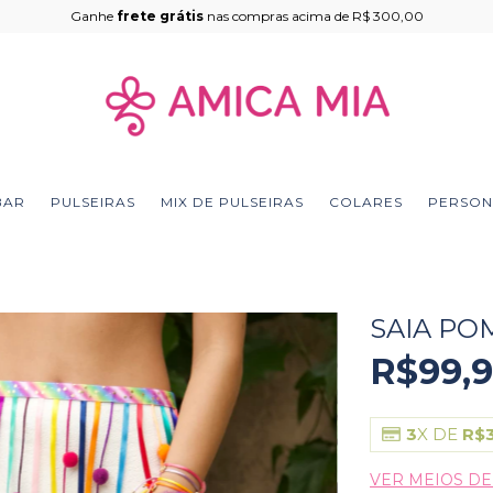
Ganhe
frete grátis
nas compras acima de R$ 300,00
BAR
PULSEIRAS
MIX DE PULSEIRAS
COLARES
PERSON
SAIA P
R$99,
3
X DE
R$
VER MEIOS D