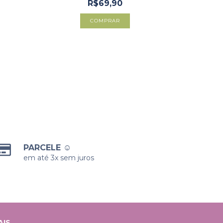
R$69,90
COMPRAR
PARCELE ☺
em até 3x sem juros
AIS