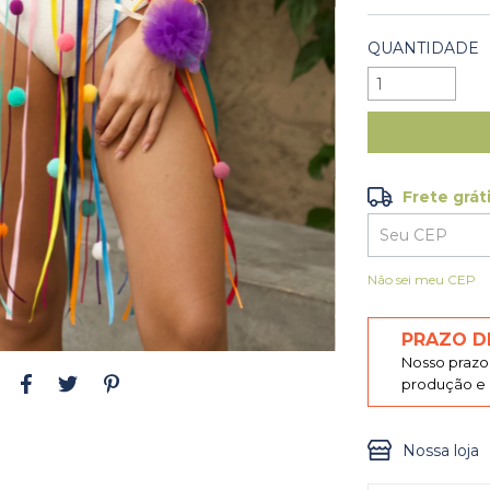
QUANTIDADE
Frete grát
Frete grátis
Entregas para o
Não sei meu CEP
PRAZO D
Nosso prazo 
produção e p
Nossa loja