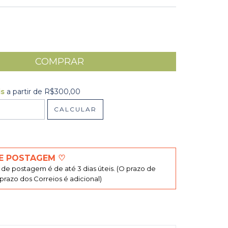
is
a partir de
R$300,00
R$300,00
CALCULAR
 CEP:
ALTERAR CEP
E POSTAGEM ♡
de postagem é de até 3 dias úteis. (O prazo de
razo dos Correios é adicional)