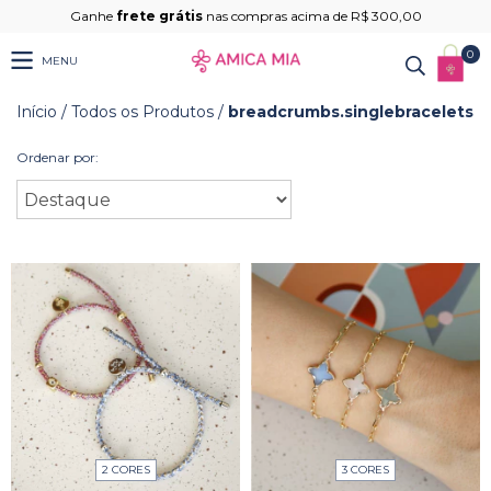
Ganhe
frete grátis
nas compras acima de R$ 300,00
0
MENU
Início
/
Todos os Produtos
/
breadcrumbs.singlebracelets
Ordenar por:
2 CORES
3 CORES