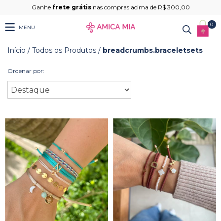
Ganhe
frete grátis
nas compras acima de R$ 300,00
0
MENU
Início
/
Todos os Produtos
/
breadcrumbs.braceletsets
Ordenar por: