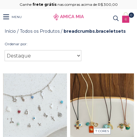
Ganhe
frete grátis
nas compras acima de R$ 300,00
0
MENU
Início
/
Todos os Produtos
/
breadcrumbs.braceletsets
Ordenar por:
7 CORES