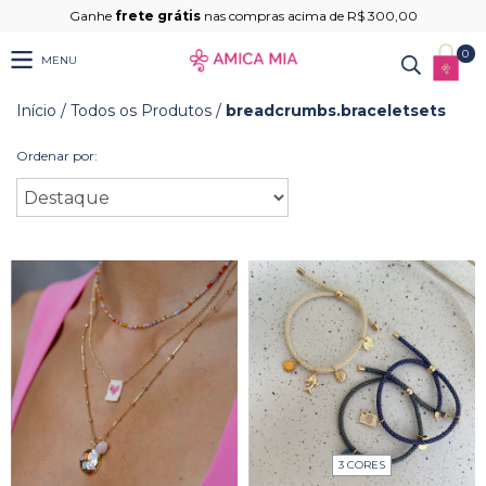
Ganhe
frete grátis
nas compras acima de R$ 300,00
0
MENU
Início
/
Todos os Produtos
/
breadcrumbs.braceletsets
Ordenar por:
3 CORES