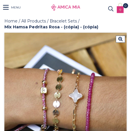
0
MENU
Home
/
All Products
/
Bracelet Sets
/
Mix Hamsa Pedritas Rosa - (cópia) - (cópia)