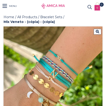
0
MENU
Home
/
All Products
/
Bracelet Sets
/
Mix Veneto - (cópia) - (cópia)