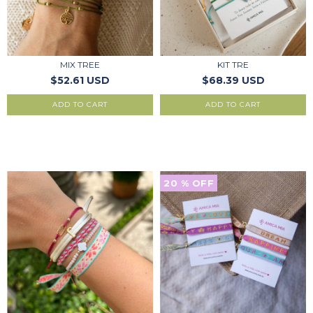
MIX TREE
KIT TRE
$52.61 USD
$68.39 USD
ADD TO CART
20
% OFF