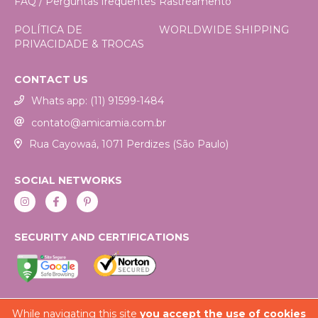
FAQ / Perguntas frequentes
Rastreamento
POLÍTICA DE
WORLDWIDE SHIPPING
PRIVACIDADE & TROCAS
CONTACT US
Whats app: (11) 91599-1484
contato@amicamia.com.br
Rua Cayowaá, 1071 Perdizes (São Paulo)
SOCIAL NETWORKS
SECURITY AND CERTIFICATIONS
While navigating this site
you accept the use of cookies