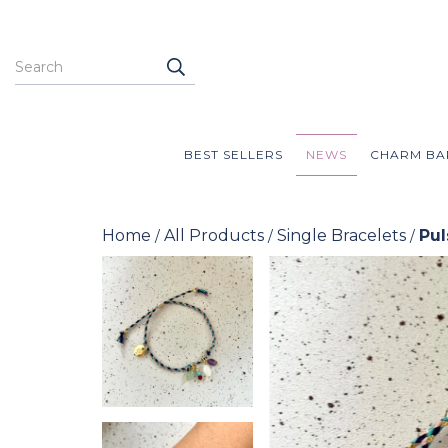
BEST SELLERS
NEWS
CHARM BA
Home
All Products
Single Bracelets
Pul
/
/
/