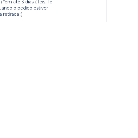
 *em até 3 dias úteis. Te
uando o pedido estiver
 retirada :)