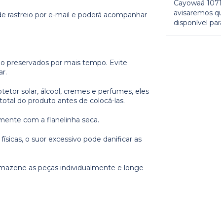
Cayowaá 1071)
avisaremos q
e rastreio por e-mail e poderá acompanhar
disponível para
rão preservados por mais tempo. Evite
r.
etor solar, álcool, cremes e perfumes, eles
otal do produto antes de colocá-las.
amente com a flanelinha seca.
ísicas, o suor excessivo pode danificar as
armazene as peças individualmente e longe