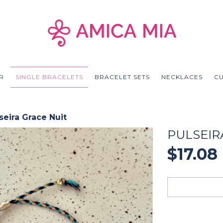
R
SINGLE BRACELETS
BRACELET SETS
NECKLACES
C
seira Grace Nuit
PULSEIR
$17.08