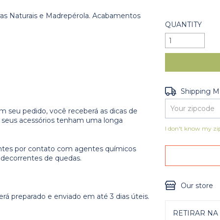
ras Naturais e Madrepérola. Acabamentos
QUANTITY
Shipping for zip
Shipping 
m seu pedido, você receberá as dicas de
e seus acessórios tenham uma longa
I don't know my zi
ntes por contato com agentes químicos
s decorrentes de quedas.
Our store
á preparado e enviado em até 3 dias úteis.
RETIRAR NA 