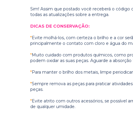
Sim! Assim que postado você receberá o código d
todas as atualizações sobre a entrega.
DICAS DE CONSERVAÇÃO:
*
Evite molhá-los, com certeza o brilho e a cor se
principalmente o contato com cloro e água do ma
*
Muito cuidad o com produtos químicos, como prot
podem oxidar as suas peças. Aguarde a absorção t
*
Para manter o brilho dos metais, limpe periodic
*
Sempre remova as peças para praticar atividades f
peças.
*
Evite atrito com outros acessórios, se possível 
de qualquer umidade.